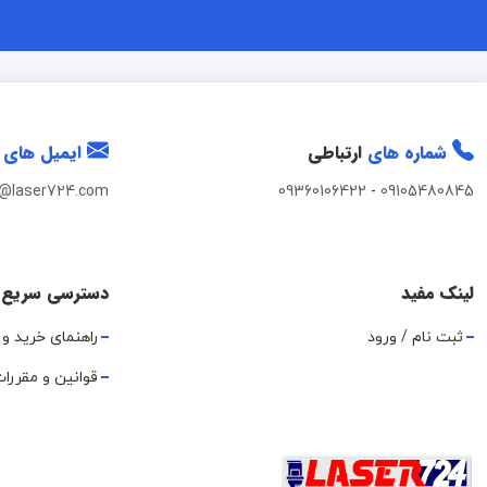
شماره های
ارتباطی
ایمیل های
t@laser724.com
09360106422
-
09105480845
لینک مفید
دسترسی سریع
ثبت نام / ورود
راهنمای خرید و 
قوانین و مقررا