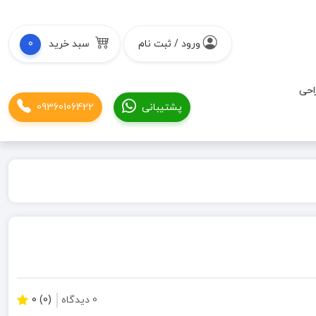
ورود / ثبت نام
سبد خرید
0
احی
پشتیبانی
09360106422
0 دیدگاه
(0) 0