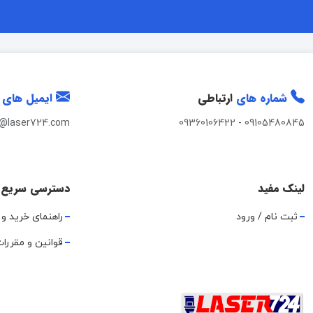
شماره های
ارتباطی
ایمیل های
t@laser724.com
09360106422
-
09105480845
لینک مفید
دسترسی سریع
ثبت نام / ورود
راهنمای خرید و 
قوانین و مقررا