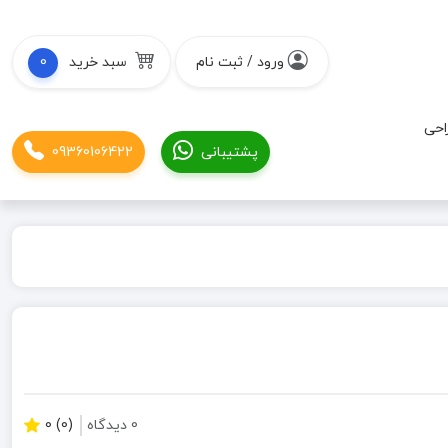
ورود / ثبت نام
سبد خرید
0
احی
پشتیبانی
09360106422
0 دیدگاه
(0) 0