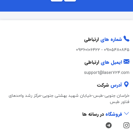
شماره های
ارتباطی
09360106422
-
09105480845
ایمیل های
ارتباطی
support@laser724.com
آدرس
شرکت
خراسان جنوبی-طبس-خیابان شهید بهشتی جنوبی-مرکز رشد واحدهای
فناور طبس
فروشگاه
در رسانه ها