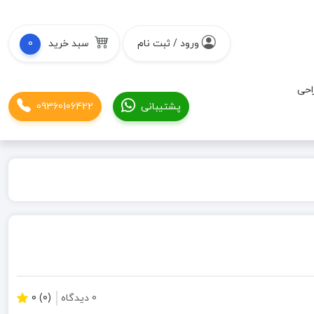
ورود / ثبت نام
سبد خرید
0
احی
پشتیبانی
09360106422
0 دیدگاه
(0) 0