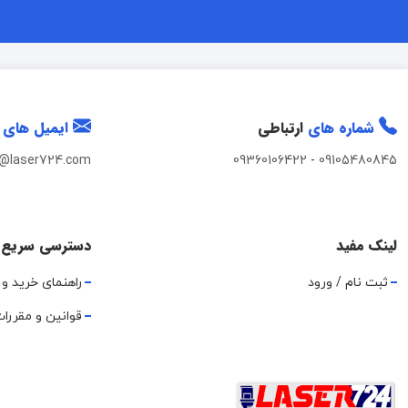
شماره های
ارتباطی
ایمیل های
t@laser724.com
09360106422
-
09105480845
لینک مفید
دسترسی سریع
ثبت نام / ورود
راهنمای خرید و 
قوانین و مقررا