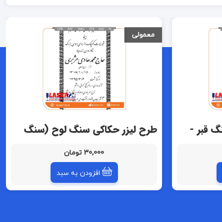
معمولی
 قبر -
طرح لیزر حکاکی سنگ لوح (سنگ
قبر - سنگ مزار )
30,000 تومان
افزودن به سبد