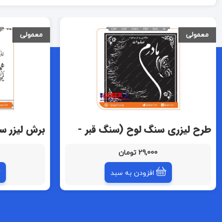
معمولی
معمولی
طرح لیزری سنگ لوح (سنگ قبر -
برش لیزر س
سنگ مزار )
سنگ مزار )
29,000 تومان
افزودن به سبد