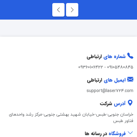
شماره های
ارتباطی
09360106422
-
09105480845
ایمیل های
ارتباطی
support@laser724.com
آدرس
شرکت
خراسان جنوبی-طبس-خیابان شهید بهشتی جنوبی-مرکز رشد واحدهای
فناور طبس
فروشگاه
در رسانه ها